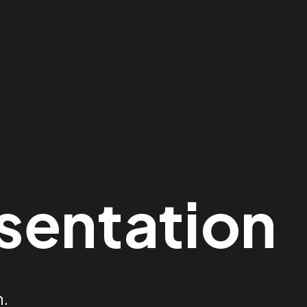
äsentation
n.